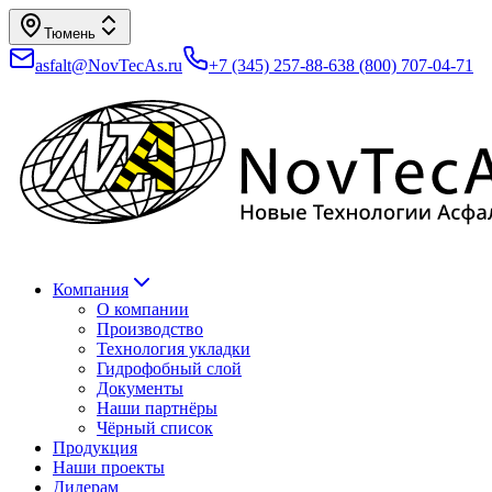
Тюмень
asfalt@NovTecAs.ru
+7 (345) 257-88-63
8 (800) 707-04-71
Компания
О компании
Производство
Технология укладки
Гидрофобный слой
Документы
Наши партнёры
Чёрный список
Продукция
Наши проекты
Дилерам