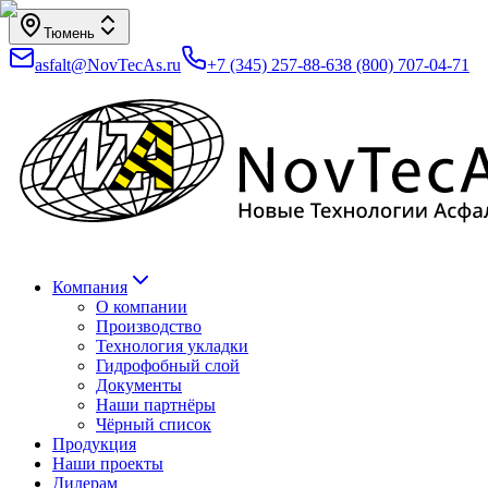
Тюмень
asfalt@NovTecAs.ru
+7 (345) 257-88-63
8 (800) 707-04-71
Компания
О компании
Производство
Технология укладки
Гидрофобный слой
Документы
Наши партнёры
Чёрный список
Продукция
Наши проекты
Дилерам